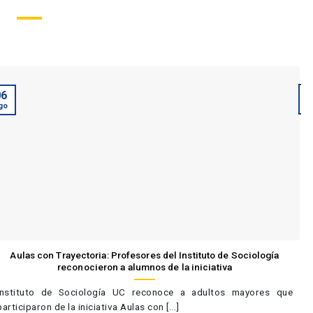
06
A
go
Aulas con Trayectoria: Profesores del Instituto de Sociología
reconocieron a alumnos de la iniciativa
Instituto de Sociología UC reconoce a adultos mayores que
participaron de la iniciativa Aulas con [...]