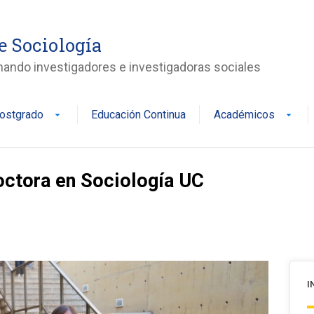
de Sociología
ando investigadores e investigadoras sociales
ostgrado
Educación Continua
Académicos
arrow_drop_down
arrow_drop_down
octora en Sociología UC
I