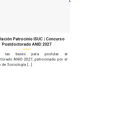
lación Patrocinio ISUC | Concurso
ALAS 2026: Académi
Postdoctorado ANID 2027
Sociología presenta
Congreso Latinoame
e las bases para postular al
torado ANID 2027, patrocinado por el
Académicas del Inst
o de Sociología [...]
exponen en el
Latinoamericano de S