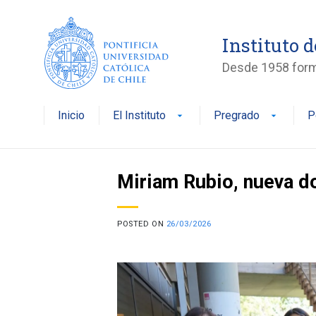
Saltar
al
Instituto 
contenido
Desde 1958 form
Inicio
El Instituto
Pregrado
P
arrow_drop_down
arrow_drop_down
Miriam Rubio, nueva d
POSTED ON
26/03/2026