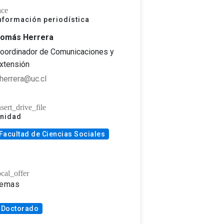
ace
nformación periodística
omás Herrera
oordinador de Comunicaciones y
xtensión
iherrera@uc.cl
nsert_drive_file
nidad
Facultad de Ciencias Sociales
ocal_offer
emas
Doctorado