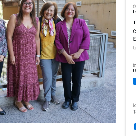
f
I
T
C
E
t
i
U
l
T