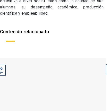
educativa a nivel social, tales como la calidad de sus
alumnos, su desempeño académico, producción
científica y empleabilidad.
Contenido relacionado
06
A
go